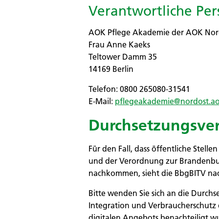
Verantwortliche Pe
AOK Pflege Akademie der AOK Nord
Frau Anne Kaeks
Teltower Damm 35
14169 Berlin
Telefon: 0800 265080-31541
E-Mail:
pflegeakademie@nordost.a
Durchsetzungsve
Für den Fall, dass öffentliche Ste
und der Verordnung zur Brandenbur
nachkommen, sieht die BbgBITV nach
Bitte wenden Sie sich an die Durchs
Integration und Verbraucherschutz d
digitalen Angebots benachteiligt w